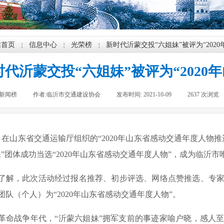
站首页
信息中心
光荣榜
新时代沂蒙交投“六姐妹”被评为“202
￤
￤
￤
时代沂蒙交投“六姐妹”被评为“2020
新闻榜
|
作者:
临沂市交通建设协会
|
发布时间:
2021-10-09
|
2637
次浏览
在山东省交通运输厅组织的“2020年山东省感动交通年度人物
妹”团体成功当选“2020年山东省感动交通年度人物”，成为临沂
，此次活动经过报名推荐、初步评选、网络点赞推选、专家
个团队（个人）为“2020年山东省感动交通年度人物”。
战争年代，“沂蒙六姐妹”拥军支前的事迹家喻户晓，感人至