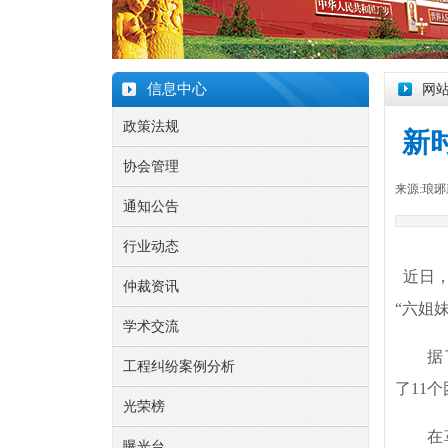
信息中心
网
政策法规
新
协会管理
来源:
琅琊
通知公告
行业动态
近日，
仲裁资讯
“六姐
学术交流
据了解
工程纠纷案例分析
了11
光荣榜
在革命
曝光台